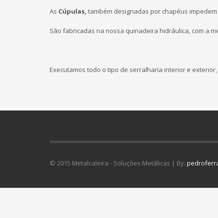
As
Cúpulas,
também designadas por chapéus impedem 
São fabricadas na nossa quinadeira hidráulica, com a m
Executamos todo o tipo de serralharia interior e exterior,
© 2015 Metalcaleira - Soluções Metálicas | By:
pedroferr